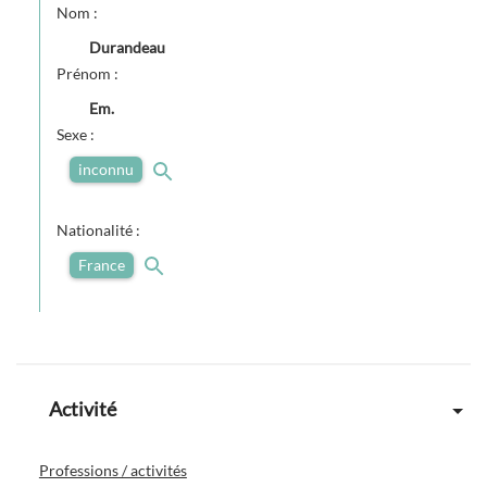
Nom :
Durandeau
Prénom :
Em.
Sexe :
inconnu
Nationalité :
France
Activité
Professions / activités