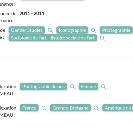
enance :
nnée de
2011
-
2011
enance :
 de
Gender Studies
Iconographie
Photographie
e :
Sociologie de l'art, Histoire sociale de l'art
dexation
Photographie de nus
Femme
MEAU :
dexation
France
Grande-Bretagne
Amérique du
MEAU :