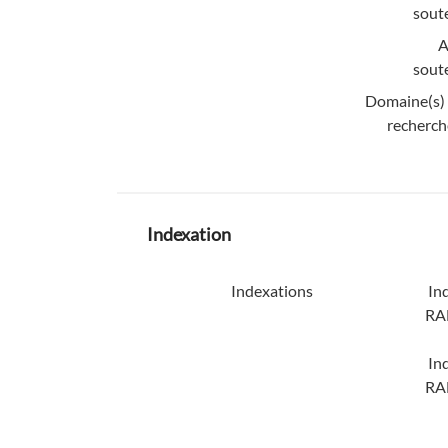
sout
A
sout
Domaine(s)
recherch
Indexation
Indexations
In
RA
In
RA