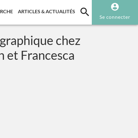
T)
(CURRENT)
(CURRENT)
ERCHE
ARTICLES & ACTUALITÉS
Se connecter
tographique chez
on et Francesca