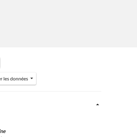
er les données
ine