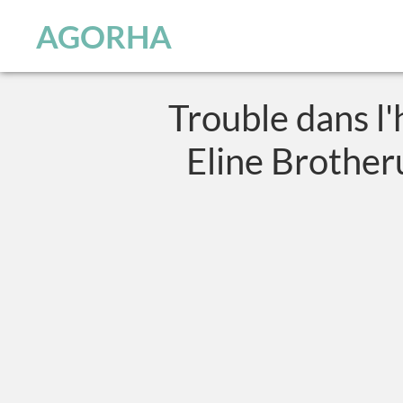
Panneau de gestion des cookies
Skip to main content
AGORHA
Trouble dans l'
Eline Brotheru