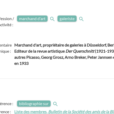
fession /
marchand d'art
galeriste
activité :
ntaire
Marchand d'art, propriétaire de galeries à Düsseldorf, Berl
hique :
Editeur de la revue artistique
Der Querschnitt
(1921-1936
autres Picasso, Georg Grosz, Arno Breker, Peter Jannsen etc
en 1933
férence :
bibliographie sur
rence :
Liste des membres,
Bulletin de la Société des amis de la B