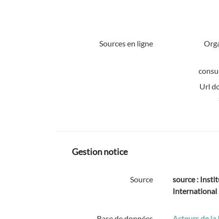
Sources en ligne
Org
consul
Url d
Gestion notice
Source
source : Instit
International
Base de données
Acteurs de la