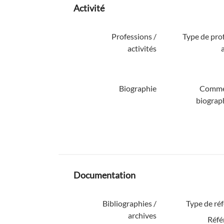
Activité
Professions /
Type de pro
activités
Biographie
Comme
biograp
Documentation
Bibliographies /
Type de ré
archives
Réfé