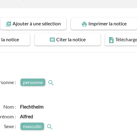
Ajouter
à une sélection
Imprimer
la notice
r
la notice
Citer
la notice
Télécharg
rsonne :
personne
Nom :
Flechtheim
rénom :
Alfred
Sexe :
masculin