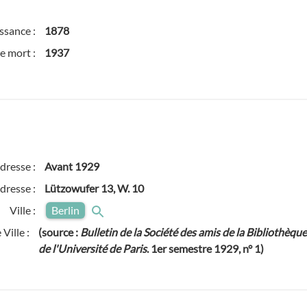
ssance :
1878
e mort :
1937
adresse :
Avant
1929
dresse :
Lützowufer 13, W. 10
Ville :
Berlin
Ville :
(source :
Bulletin de la Société des amis de la Bibliothèqu
de l'Université de Paris
. 1er semestre 1929, n° 1)