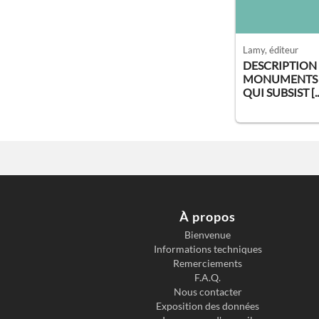
Lamy
, éditeur
DESCRIPTION
MONUMENTS 
QUI SUBSIST [..
À propos
Bienvenue
Informations techniques
Remerciements
F.A.Q.
Nous contacter
Exposition des données