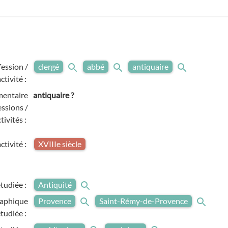
fession /
clergé
abbé
antiquaire
activité :
entaire
antiquaire ?
ssions /
tivités :
ctivité :
XVIIIe siècle
tudiée :
Antiquité
raphique
Provence
Saint-Rémy-de-Provence
étudiée :