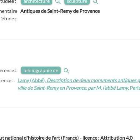
tudiée :
architecture
sculpture
entaire
Antiques de Saint-Remy de Provence
'étude :
férence :
bibliographie de
rence :
Lamy (Abbé),
Description de deux monuments antiques qui
ville de Saint-Remy en Provence, par M. l'abbé Lamy
, Par
ut national d'histoire de l'art (France) - licence : Attribution 4.0