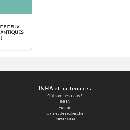
 DE DEUX
ANTIQUES
.]
INHA et partenaires
Qui sommes-nous ?
INHA
Équipe
Carnet de recherche
Partenaires