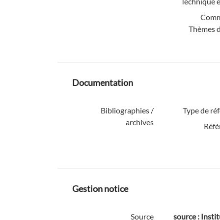
Technique é
Comm
Thèmes d
Documentation
Bibliographies /
Type de ré
archives
Réfé
Gestion notice
Source
source : Instit