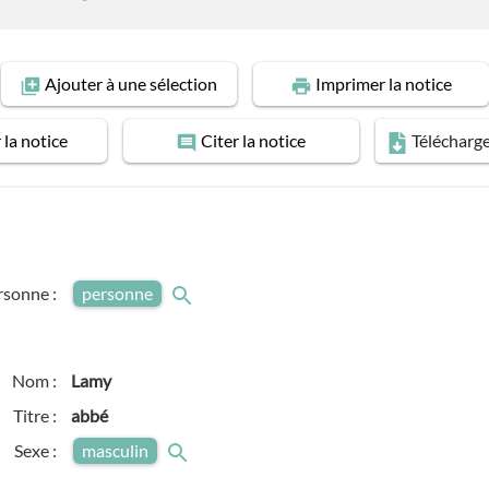
Ajouter
à une sélection
Imprimer
la notice
r
la notice
Citer
la notice
Télécharg
rsonne :
personne
Nom :
Lamy
Titre :
abbé
Sexe :
masculin