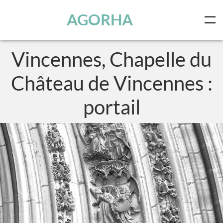
Panneau de gestion des cookies
Skip to main content
AGORHA
Vincennes, Chapelle du
Château de Vincennes :
portail