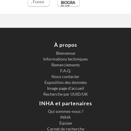
, France
BIOGRA
PHIE
UNIVER
SELLE
OU
DICTIO
NNAIRE
DES
HOMME
S [...]
À propos
Lyon ;
Bienvenue
Paris.
Informations techniques
J.B.
Remerciements
F.A.Q.
Pélagau
Nous contacter
d,
Exposition des données
Image page d'accueil
Recherche par UUID/UK
INHA et partenaires
Qui sommes-nous ?
INHA
Équipe
Carnet de recherche