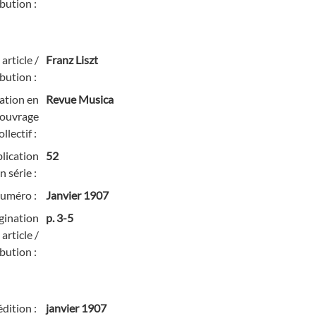
bution :
 article /
Franz Liszt
bution :
cation en
Revue Musica
/ ouvrage
ollectif :
lication
52
n série :
numéro :
Janvier 1907
gination
p. 3-5
article /
bution :
édition :
janvier 1907