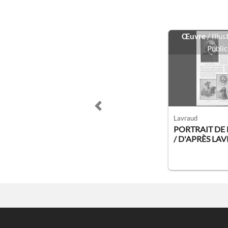
Œuvre
/ Illu
Public
Previous slide
Lavraud
PORTRAIT DE 
/ D'APRÈS LA