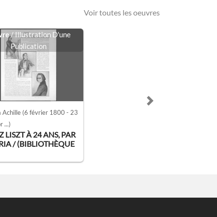
Voir toutes les oeuvres
vre
/ Illustration D'une
Publication
Next slide
 Achille
(6 février 1800 - 23
 ...)
 LISZT À 24 ANS, PAR
IA / (BIBLIOTHÈQUE