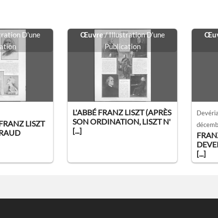
stration D'une
Œuvre
/ Illustration D'une
Œu
ation
Publication
L'ABBÉ FRANZ LISZT (APRÈS
Devéria
SON ORDINATION, LISZT N'
FRANZ LISZT
décembr
[...]
VRAUD
FRANZ
DEVER
[...]