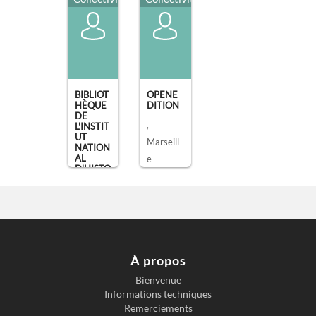
BIBLIOT
OPENE
HÈQUE
DITION
DE
,
L'INSTIT
UT
Marseill
NATION
AL
e
D'HISTO
IRE DE
[...]
, Paris
À propos
Bienvenue
Informations techniques
Remerciements