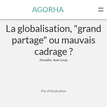
Panneau de gestion des cookies
Skip to main content
AGORHA
La globalisation, "grand
partage" ou mauvais
cadrage ?
Amselle, Jean Loup
Pas d'illustration