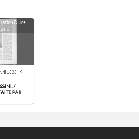
stration D'une
ation
vril 1828 - 9
INI. /
AITE PAR