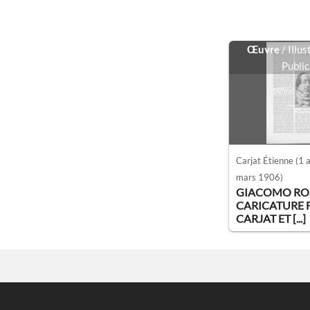
Œuvre
/ Illu
Public
Carjat Étienne
(1 a
mars 1906)
GIACOMO ROSS
CARICATURE F
CARJAT ET [...]