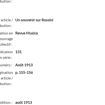
bution :
 article /
Un souvenir sur Rossini
bution :
cation en
Revue Musica
/ ouvrage
ollectif :
lication
131
n série :
numéro :
Août 1913
gination
p. 155-156
article /
bution :
édition :
août 1913