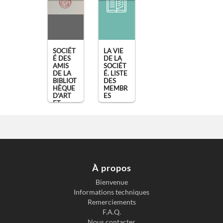
SOCIÉT
LA VIE
É DES
DE LA
AMIS
SOCIÉT
DE LA
É. LISTE
BIBLIOT
DES
HÈQUE
MEMBR
D'ART
ES
ET
Bulletin
D'ARC
[...]
de la
(10
Société
juillet
des amis
1925)
,
de la
À propos
Paris
Bibliothè
que d'Art
Bienvenue
Informations techniques
et
Remerciements
d'Archéo
F.A.Q.
logie de
Nous contacter