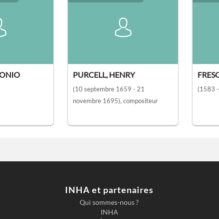
TONIO
PURCELL, HENRY
FRES
(10 septembre 1659 - 21
(1583 
novembre 1695)
, compositeur
INHA et partenaires
Qui sommes-nous ?
INHA