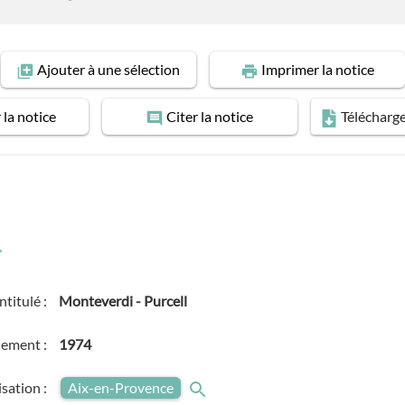
Ajouter
à une sélection
Imprimer
la notice
r
la notice
Citer
la notice
Télécharg
Intitulé :
Monteverdi - Purcell
nement :
1974
isation :
Aix-en-Provence