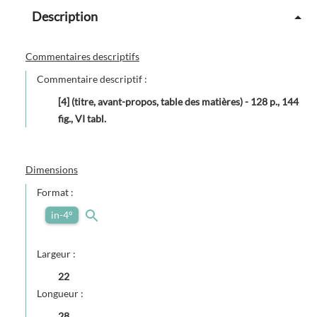
Description
Commentaires descriptifs
Commentaire descriptif :
[4] (titre, avant-propos, table des matières) - 128 p., 144
fig., VI tabl.
Dimensions
Format :
in-4°
Largeur :
22
Longueur :
28