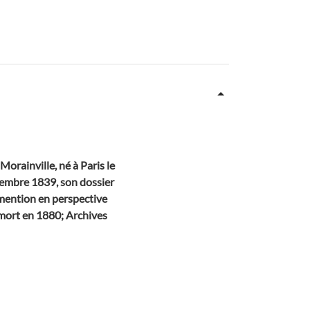
orainville, né à Paris le
cembre 1839, son dossier
è mention en perspective
; mort en 1880; Archives
)