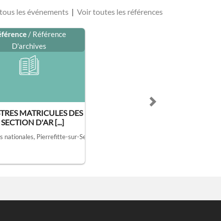
 tous les événements
|
Voir toutes les références
éférence
/ Référence
D'archives
Next slide
TRES MATRICULES DES ÉLÈVES
SECTION D'AR [...]
s nationales, Pierrefitte-sur-Seine
, AJ/52/238