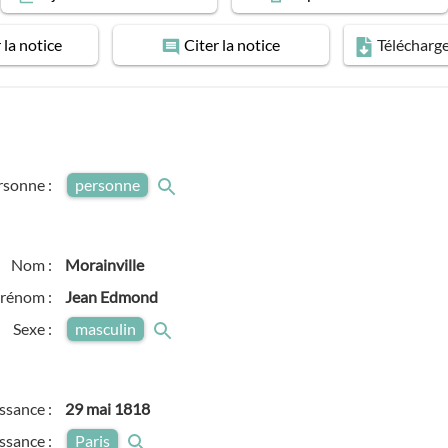
r
la notice
Citer
la notice
Télécharg
rsonne :
personne
Nom :
Morainville
rénom :
Jean Edmond
Sexe :
masculin
ssance :
29 mai 1818
issance :
Paris