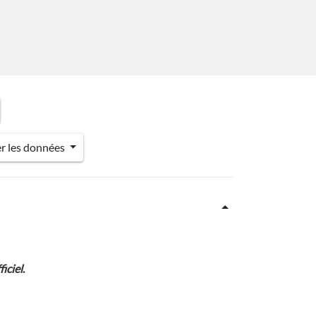
er les données
iciel
.