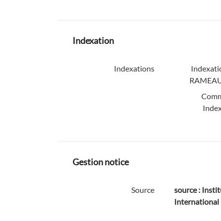
Indexation
Indexations
Indexati
RAMEAU
Comm
Index
Gestion notice
Source
source : Instit
International