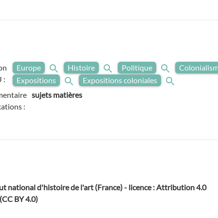
on
Europe
Histoire
Politique
Colonialis
 :
Expositions
Expositions coloniales
entaire
sujets matières
ations :
ut national d'histoire de l'art (France) - licence : Attribution 4.0
 (CC BY 4.0)