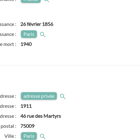
ssance :
26 février 1856
issance :
Paris
e mort :
1940
dresse :
adresse privée
adresse :
1911
dresse :
46 rue des Martyrs
postal :
75009
Ville :
Paris