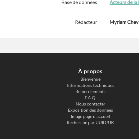
Base de données
Acteurs de la
Rédacteur
Myriam Cheva
À propos
Bienvenue
Informations techniques
Remerciements
F.A.Q.
Nous contacter
Exposition des données
Image page d'accueil
Recherche par UUID/UK