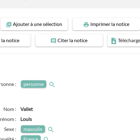
Ajouter
à une sélection
Imprimer
la notice
r
la notice
Citer
la notice
Télécharg
rsonne :
personne
Nom :
Vallet
rénom :
Louis
Sexe :
masculin
onalité :
France