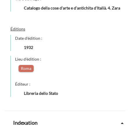
Catalogo della cose d'arte e d'antichita d'Italià. 4. Zara
Éditions
Date d'édition :
1932
Lieu d'édition :
Roma
Éditeur :
Libreria dello Stato
Indexation