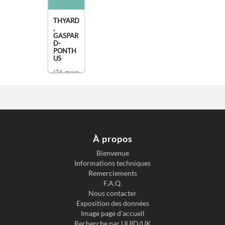
THYARD
,
GASPAR
D-
PONTH
US
(26 mars
1723 -
26 avril
1786)
,
historien
À propos
Bienvenue
Informations techniques
Remerciements
F.A.Q.
Nous contacter
Exposition des données
Image page d'accueil
Recherche par UUID/UK