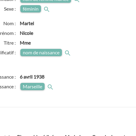
Sexe :
féminin
Nom :
Martel
rénom :
Nicole
Titre :
Mme
ficatif :
nom de naissance
ssance :
6 avril 1938
issance :
Marseille