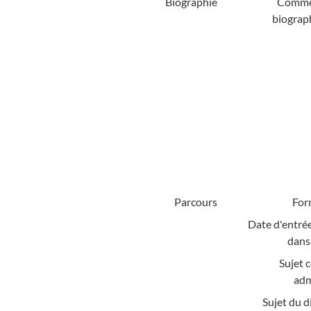
Biographie
Comme
biograp
Parcours
For
Date d'entrée
dans 
Sujet 
adm
Sujet du d