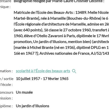
ntaire
Biographie rédigée par Marie-Laure Crosnier Leconte
:
hique :
Matricule de l’Ecole des Beaux-Arts : 13489. Melle Nicol
Martel-Brante], née à Marseille (Bouches-du-Rhône) le 6 a
l’École régionale d’architecture de Marseille, admise en 2è 
(avec 640 points), 1è classe le 27 octobre 1960, transfert 
1960, élève d'Otello Zavaroni à Paris, diplômée le 17 fév
promotion, Un jardin d'illusions, mention bien) (architect
[mariée à Michel Brante (né en 1936), diplômé DPLG en 19
16è en 1967 ?]; Archives nationales de France, AJ/52/1433
mation :
scolarité à l'École des beaux-arts
 / sortie
10 juillet 1957
-
17 février 1965
l'école :
concours
Un musée
ission :
iplôme :
Un jardin d'illusions