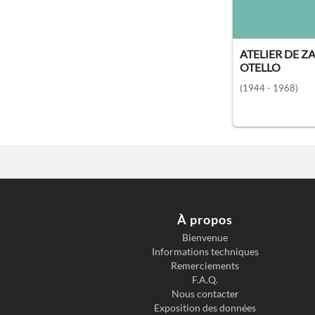
ATELIER DE Z
OTELLO
(1944 - 1968)
À propos
Bienvenue
Informations techniques
Remerciements
F.A.Q.
Nous contacter
Exposition des données