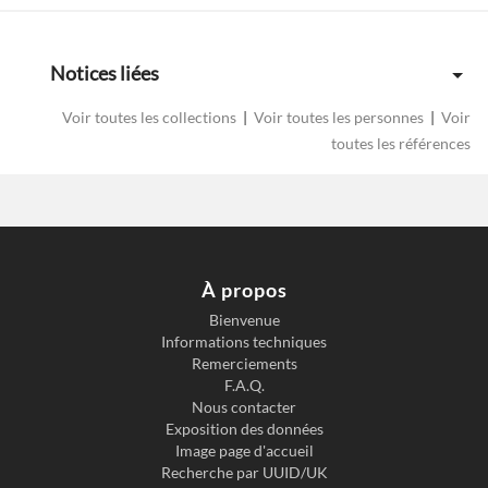
Notices liées
Voir toutes les collections
|
Voir toutes les personnes
|
Voir
toutes les références
À propos
Bienvenue
Informations techniques
Remerciements
F.A.Q.
Nous contacter
Exposition des données
Image page d'accueil
Recherche par UUID/UK