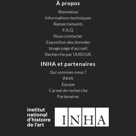
À propos
Bienvenue
Informations techniques
Previous slide
Next s
Remerciements
F.A.Q.
Nous contacter
Exposition des données
Image page d'accueil
Recherche par UUID/UK
INHA et partenaires
Qui sommes-nous ?
INHA
Équipe
Carnet de recherche
Partenaires