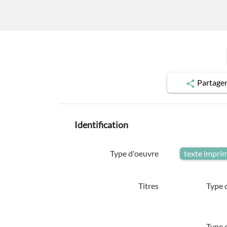
Partage
Identification
Type d'oeuvre
texte impri
Titres
Type d
Type d