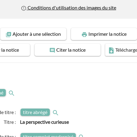
Conditions d'utilisation des images du site
Ajouter
à une sélection
Imprimer
la notice
r
la notice
Citer
la notice
Télécharg
mé
e titre :
titre abrégé
Titre :
La perspective curieuse
e titre :
titre complet modernisé