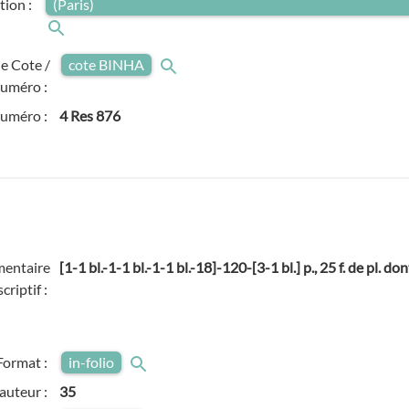
tion :
(Paris)
e Cote /
cote BINHA
uméro :
numéro :
4 Res 876
entaire
[1-1 bl.-1-1 bl.-1-1 bl.-18]-120-[3-1 bl.] p., 25 f. de pl. dont 
criptif :
Format :
in-folio
auteur :
35