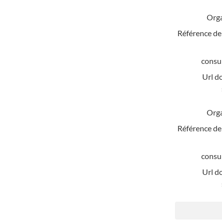
Org
Référence de
consul
Url d
Org
Référence de
consul
Url d