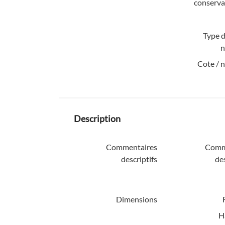
conserva
Type d
n
Cote / 
Description
Commentaires
Comm
descriptifs
des
Dimensions
H