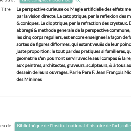
Titre :
La perspective curieuse ou Magie artificielle des effets me
par la vision directe. La catoptrique, par la reflexion des m
& coniques. La dioptrique, par la refraction des crystaux. 
abbregé & methode generale de la perspective commune, 
les cinq corps reguliers, est encore enseignee la façon de 
sortes de figures difformes, qui estant veuës de leur poin
juste proportion: le tout par des pratiques si familieres, q
geometrie s'en pourront servir avec le seul compas & la reg
aux peintres, architectes, graveurs, sculpteurs, & à tous a
dessein de leurs ouvrages. Par le Pere F. Jean François Ni
des Minimes
ieu de
Bibliothèque de l'Institut national d'histoire de l'art, co