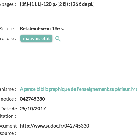
 pages :
[1f.]-[11 f.]-120 p.-[2 f.]) : [26 f. de pl.]
Reliure :
Rel. demi-veau 18e s.
 reliure :
mauvais état
anisme :
Agence bibliographique de l'enseignement supérieur, Mo
 notice :
042745330
Date de
25/10/2017
tation :
ocument
http://www.sudoc.fr/042745330
source :