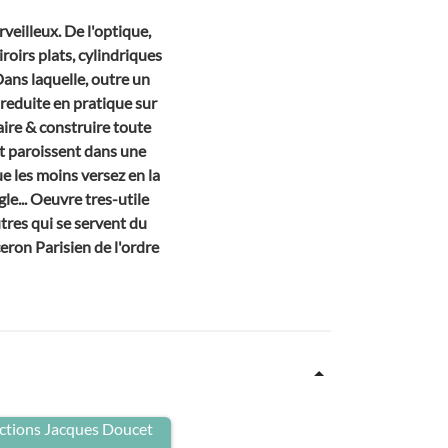
rveilleux. De l'optique,
iroirs plats, cylindriques
Dans laquelle, outre un
reduite en pratique sur
faire & construire toute
ct paroissent dans une
ue les moins versez en la
le... Oeuvre tres-utile
utres qui se servent du
ceron Parisien de l'ordre
llections Jacques Doucet