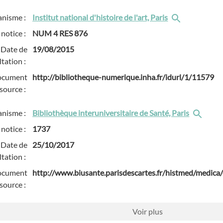
anisme :
Institut national d'histoire de l'art, Paris
 notice :
NUM 4 RES 876
Date de
19/08/2015
tation :
ocument
http://bibliotheque-numerique.inha.fr/idurl/1/11579
source :
anisme :
Bibliothèque interuniversitaire de Santé, Paris
 notice :
1737
Date de
25/10/2017
tation :
ocument
http://www.biusante.parisdescartes.fr/histmed/medica
source :
Voir
plus