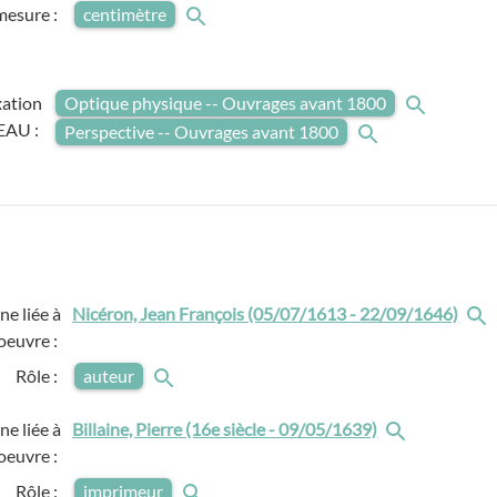
mesure :
centimètre
xation
Optique physique -- Ouvrages avant 1800
AU :
Perspective -- Ouvrages avant 1800
e liée à
Nicéron, Jean François (05/07/1613 - 22/09/1646)
'oeuvre :
Rôle :
auteur
e liée à
Billaine, Pierre (16e siècle - 09/05/1639)
'oeuvre :
Rôle :
imprimeur