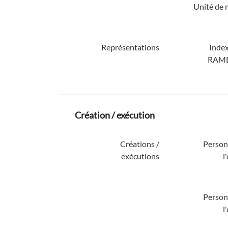
Unité de 
Représentations
Inde
RAME
Création / exécution
Créations /
Personn
exécutions
l
Personn
l