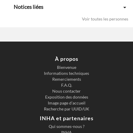
Notices liées
Voir toutes les personnes
À propos
Bienvenue
Informations techniques
Previous slide
Next s
Remerciements
F.A.Q.
Nous contacter
Exposition des données
Image page d'accueil
Recherche par UUID/UK
INHA et partenaires
Qui sommes-nous ?
INHA