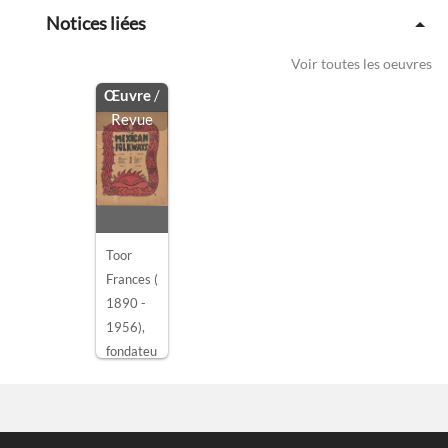
Notices liées
Voir toutes les oeuvres
Œuvre
/
Revue
Toor
Frances
(
1890 -
1956)
,
fondateu
r
MEXICA
N
FOLKW
AYS