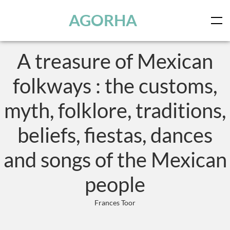
Panneau de gestion des cookies
Skip to main content
AGORHA
A treasure of Mexican
folkways : the customs,
myth, folklore, traditions,
beliefs, fiestas, dances
and songs of the Mexican
people
Frances Toor