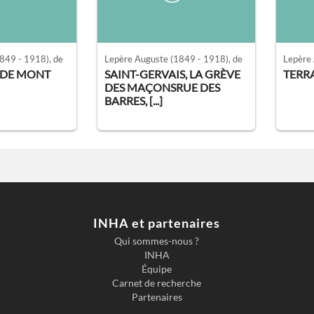
849 - 1918)
, de
Lepère Auguste
(1849 - 1918)
, de
Lepère
N DE MONT
SAINT-GERVAIS, LA GRÈVE
TERRA
DES MAÇONSRUE DES
BARRES, [...]
INHA et partenaires
Qui sommes-nous ?
INHA
Équipe
Carnet de recherche
Partenaires