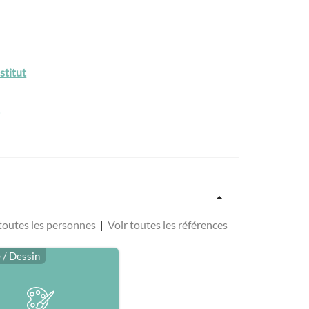
stitut
toutes les personnes
|
Voir toutes les références
e
/ Dessin