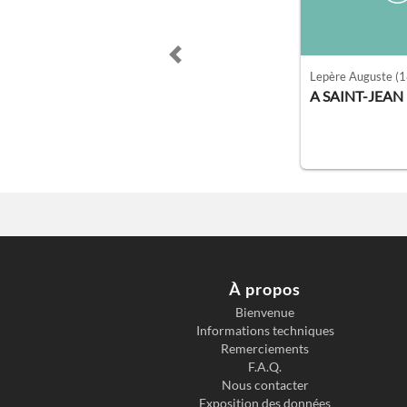
Previous slide
Lepère Auguste
(1
A SAINT-JEA
À propos
Bienvenue
Informations techniques
Remerciements
F.A.Q.
Nous contacter
Exposition des données