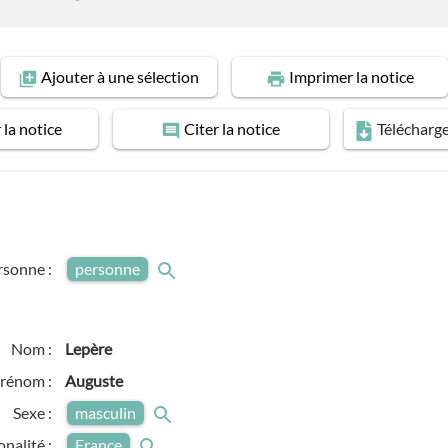
Ajouter
à une sélection
Imprimer
la notice
r
la notice
Citer
la notice
Télécharg
rsonne :
personne
Nom :
Lepère
rénom :
Auguste
Sexe :
masculin
onalité :
France