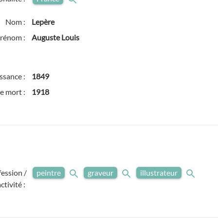
Nom :
Lepère
rénom :
Auguste Louis
ssance :
1849
e mort :
1918
fession /
peintre
graveur
illustrateur
activité :