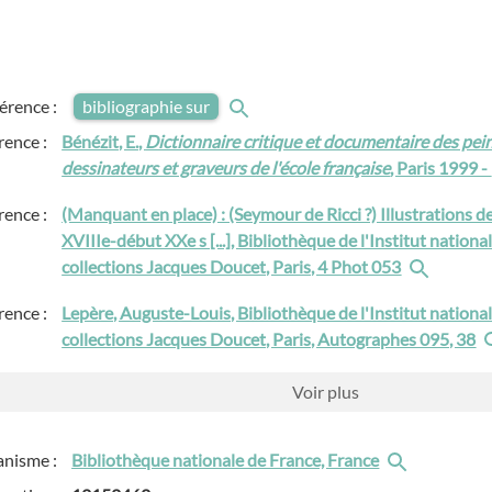
férence :
bibliographie sur
rence :
Bénézit, E.,
Dictionnaire critique et documentaire des pein
dessinateurs et graveurs de l'école française
, Paris 1999 -
rence :
(Manquant en place) : (Seymour de Ricci ?) Illustrations d
XVIIIe-début XXe s [...], Bibliothèque de l'Institut national 
collections Jacques Doucet, Paris, 4 Phot 053
rence :
Lepère, Auguste-Louis, Bibliothèque de l'Institut national d
collections Jacques Doucet, Paris, Autographes 095, 38
Voir
plus
anisme :
Bibliothèque nationale de France, France