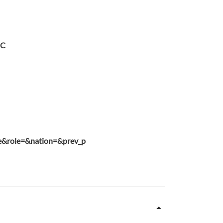
IC
re&role=&nation=&prev_p