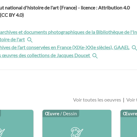
ut national d'histoire de l'art (France) - licence : Attribution 4.0
 (CC BY 4.0)
rchives et documents photographiques de la Bibliothèque de l'In
oire de l'art
hives de l’art conservées en France (XIXe-XXIe siècles), GAAEL
 œuvres des collections de Jacques Doucet
Voir toutes les oeuvres
|
Voir 
Œuvre
/ Dessin
Œuvr