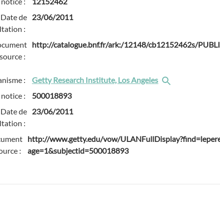
 notice :
12152462
Date de
23/06/2011
tation :
ocument
http://catalogue.bnf.fr/ark:/12148/cb12152462s/PUBL
source :
anisme :
Getty Research Institute, Los Angeles
 notice :
500018893
Date de
23/06/2011
tation :
cument
http://www.getty.edu/vow/ULANFullDisplay?find=lepe
ource :
age=1&subjectid=500018893