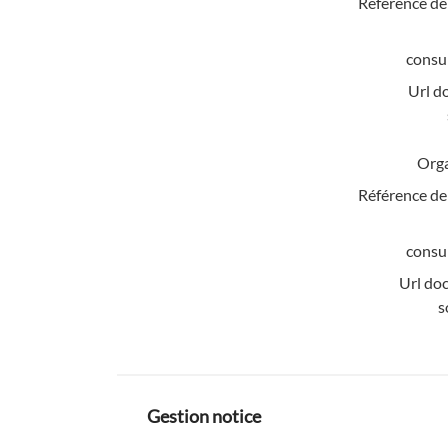
Référence de
consul
Url d
Org
Référence de
consul
Url do
s
Gestion notice