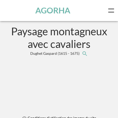
Panneau de gestion des cookies
Skip to main content
AGORHA
Paysage montagneux
avec cavaliers
Dughet Gaspard
(1615 - 1675)
Conditions d'utilisation des images du site