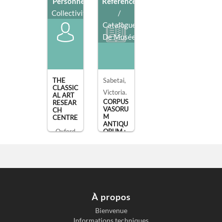
Personne
/
Référence
Collectivité
/
Catalogue
De Musée
THE
Sabetai,
CLASSIC
Victoria.
AL ART
CORPUS
RESEAR
VASORU
CH
M
CENTRE
ANTIQU
, Oxford
ORUM :
THEBES,
ARCHA
EOLOGI
CAL [...]
Athènes.
Academ
À propos
y of
Bienvenue
Athens,
Informations techniques