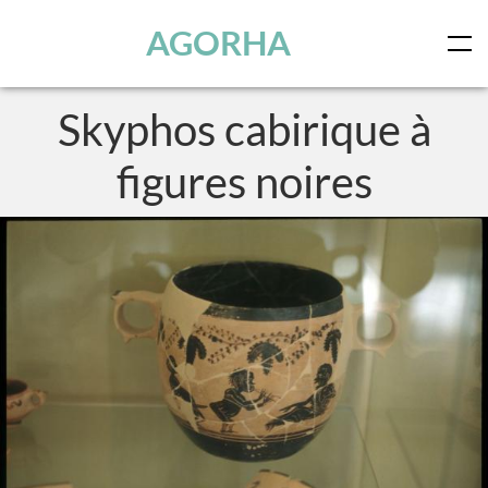
Panneau de gestion des cookies
Skip to main content
AGORHA
Skyphos cabirique à
figures noires