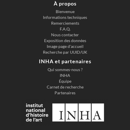
À propos
Bienvenue
Informations techniques
Previous slide
Next s
Remerciements
F.A.Q.
Nous contacter
Exposition des données
Image page d'accueil
Recherche par UUID/UK
INHA et partenaires
Qui sommes-nous ?
INHA
Équipe
Carnet de recherche
Partenaires