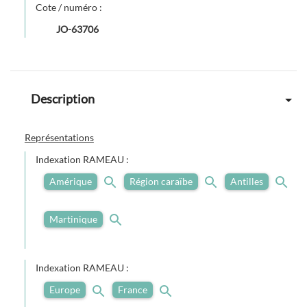
Cote / numéro :
JO-63706
Description
Représentations
Indexation RAMEAU :
Amérique
Région caraïbe
Antilles
Martinique
Indexation RAMEAU :
Europe
France