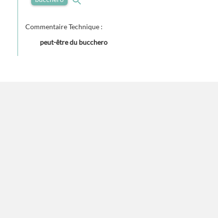
Commentaire Technique :
peut-être du bucchero
Dimensions
Hauteur :
17
Unité de mesure :
centimètre