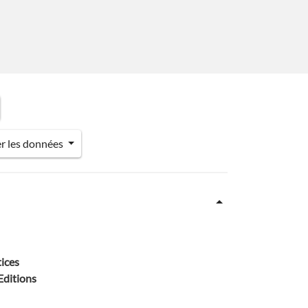
er les données
tices
 Editions