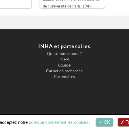
de l'Université de Paris.
1949
INHA et partenaires
Qui sommes-nous ?
INHA
Équipe
Carnet de recherche
Partenaires
Accessibilité
Mentions légales
s acceptez notre
politique concernant les cookies.
OK
To