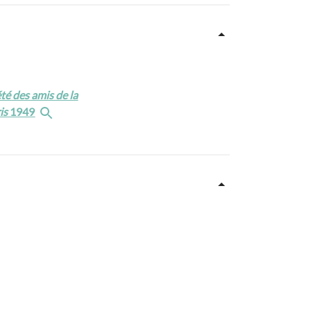
été des amis de la
is
1949