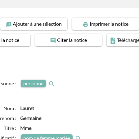
Ajouter
à une sélection
Imprimer
la notice
r
la notice
Citer
la notice
Télécharg
rsonne :
personne
Nom :
Lauret
rénom :
Germaine
Titre :
Mme
ficatif :
nom de femme mariée