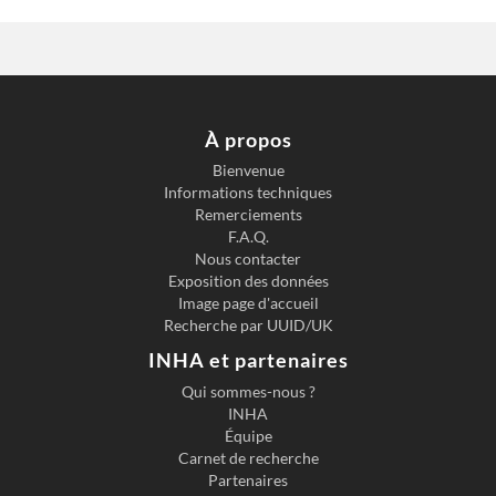
À propos
Bienvenue
Informations techniques
Previous slide
Next s
Remerciements
F.A.Q.
Nous contacter
Exposition des données
Image page d'accueil
Recherche par UUID/UK
INHA et partenaires
Qui sommes-nous ?
INHA
Équipe
Carnet de recherche
Partenaires