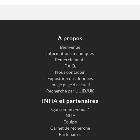
À propos
Bienvenue
Informations techniques
Previous slide
Next s
Remerciements
F.A.Q.
Nous contacter
Exposition des données
Image page d'accueil
Recherche par UUID/UK
INHA et partenaires
Qui sommes-nous ?
INHA
Équipe
Carnet de recherche
Partenaires