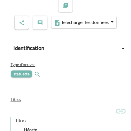
Télécharger les données
Identification
Type d'oeuvre
statuette
Titres
Titre :
Hécate