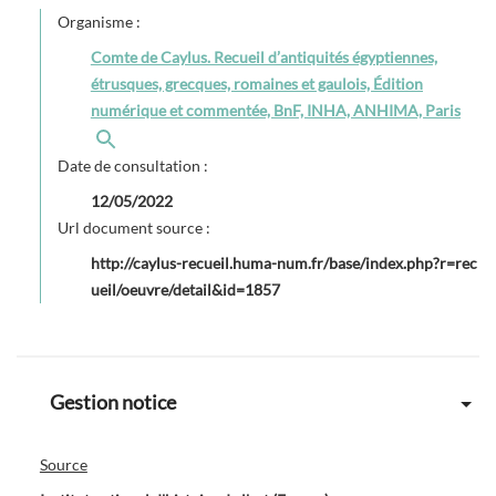
Organisme :
Comte de Caylus. Recueil d’antiquités égyptiennes,
étrusques, grecques, romaines et gaulois, Édition
numérique et commentée, BnF, INHA, ANHIMA, Paris
Date de consultation :
12/05/2022
Url document source :
http://caylus-recueil.huma-num.fr/base/index.php?r=rec
ueil/oeuvre/detail&id=1857
Gestion notice
Source