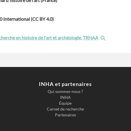
nal d'histoire de l'art (France)
.0 International (CC BY 4.0)
cherche en histoire de l'art et archéologie, TRHAA
INHA et partenaires
Qui sommes-nous ?
INHA
Équipe
Carnet de recherche
Partenaires