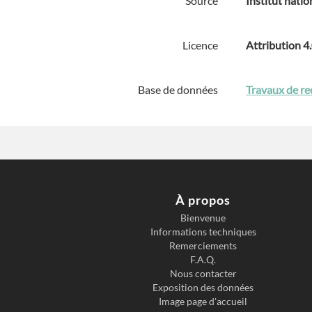
Source
Institut natio
Licence
Attribution 4
Base de données
Travaux de re
À propos
Bienvenue
Informations techniques
Remerciements
F.A.Q.
Nous contacter
Exposition des données
Image page d'accueil