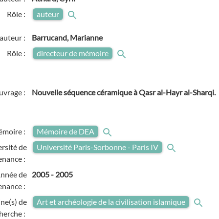
Rôle :
auteur
auteur :
Barrucand, Marianne
Rôle :
directeur de mémoire
ouvrage :
Nouvelle séquence céramique à Qasr al-Hayr al-Sharqi.
émoire :
Mémoire de DEA
rsité de
Université Paris-Sorbonne - Paris IV
enance :
nnée de
2005
-
2005
enance :
ne(s) de
Art et archéologie de la civilisation islamique
herche :