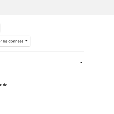
er les données
r. de