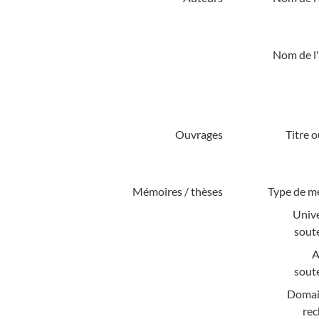
Nom de l'
Ouvrages
Titre 
Mémoires / thèses
Type de m
Unive
sout
A
sout
Domai
rec