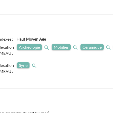
ndexée :
Haut Moyen Age
dexation
Archéologie
Mobilier
Céramique
MEAU :
dexation
Syrie
MEAU :