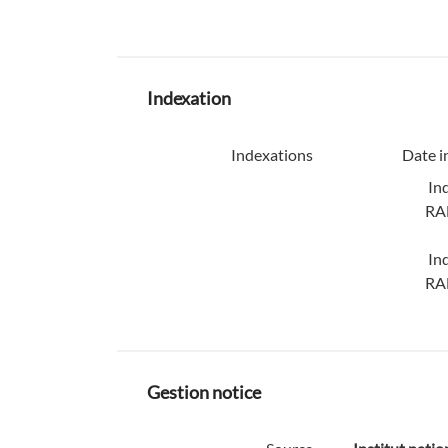
Indexation
Indexations
Date i
In
RA
In
RA
Gestion notice