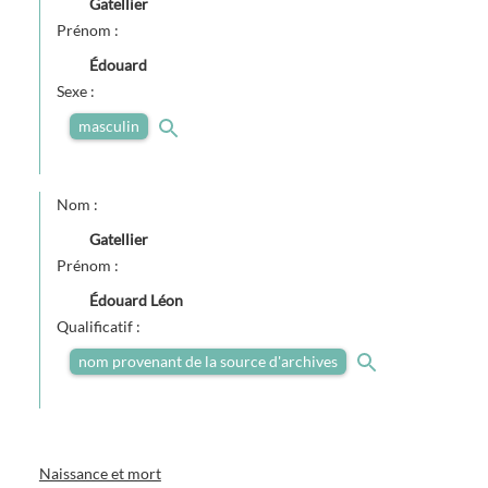
Gatellier
Prénom :
Édouard
Sexe :
masculin
Nom :
Gatellier
Prénom :
Édouard Léon
Qualificatif :
nom provenant de la source d'archives
Naissance et mort