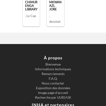
CHIMUR
MKWAN
ENGA
AZI,
LIBRARY
JORE
, Le Cap
,
dessinat
eur
À propos
Bienvenue
Informations techniques
Remerciements
F.A.Q.
Nous contacter
Exposition des données
Image page d'accueil
Recherche par UUID/UK
INHA et partenaires