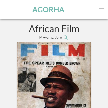
Panneau de gestion des cookies
Skip to main content
AGORHA
African Film
Mkwanazi Jore