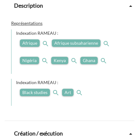
Description
Représentations
Indexation RAMEAU :
Afrique
Afrique subsaharienne
Nigéria
Kenya
Ghana
Indexation RAMEAU :
Black studies
Art
Création / exécution