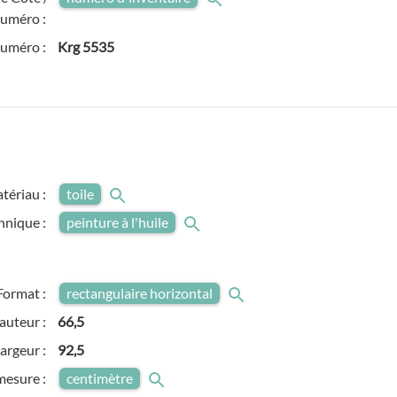
uméro :
numéro :
Krg 5535
tériau :
toile
hnique :
peinture à l'huile
Format :
rectangulaire horizontal
auteur :
66,5
argeur :
92,5
mesure :
centimètre