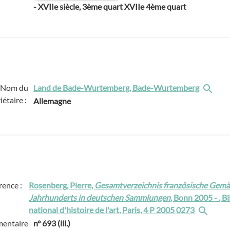
-
XVIIe siècle, 3ème quart XVIIe 4ème quart
Nom du
Land de Bade-Wurtemberg, Bade-Wurtemberg
iétaire :
Allemagne
rence :
Rosenberg, Pierre,
Gesamtverzeichnis französische Gemäl
Jahrhunderts in deutschen Sammlungen
, Bonn 2005 - , B
national d'histoire de l'art, Paris, 4 P 2005 0273
entaire
n° 693 (ill.)