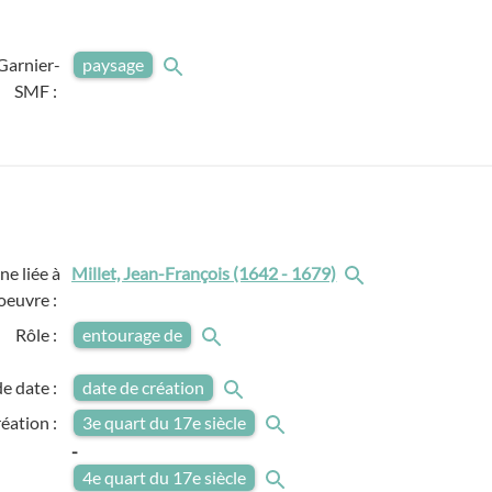
Garnier-
paysage
SMF :
e liée à
Millet, Jean-François (1642 - 1679)
'oeuvre :
Rôle :
entourage de
e date :
date de création
réation :
3e quart du 17e siècle
-
4e quart du 17e siècle