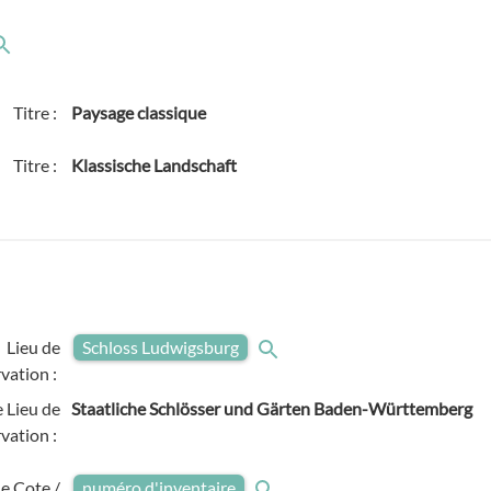
Titre :
Paysage classique
Titre :
Klassische Landschaft
Lieu de
Schloss Ludwigsburg
vation :
 Lieu de
Staatliche Schlösser und Gärten Baden-Württemberg
vation :
e Cote /
numéro d'inventaire