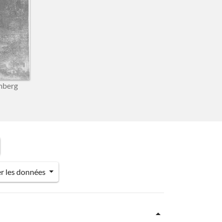
mberg
er les données