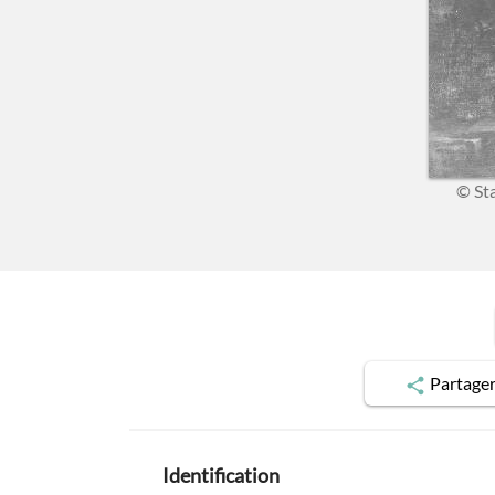
© St
Partage
Identification