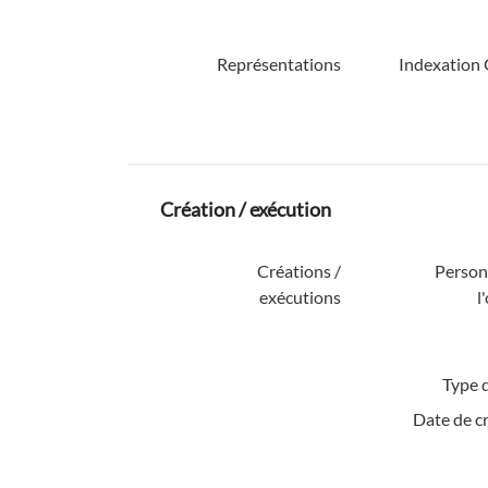
Représentations
Indexation 
Création / exécution
Créations /
Personn
exécutions
l
Type d
Date de c