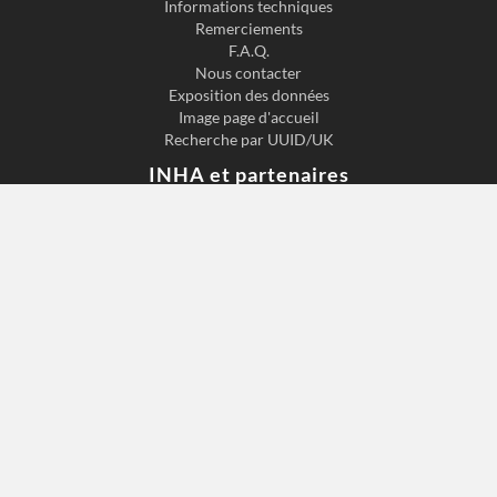
Informations techniques
Remerciements
F.A.Q.
Nous contacter
Exposition des données
Image page d'accueil
Recherche par UUID/UK
INHA et partenaires
Qui sommes-nous ?
INHA
Équipe
Carnet de recherche
Partenaires
Institut national d'histoire de l'art
2 Rue de Vivienne, 75002 Paris