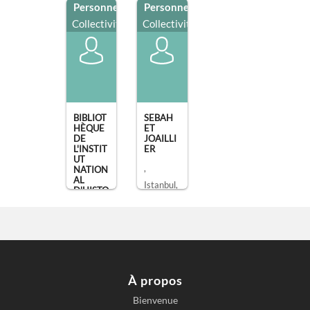
Personne
/
Personne
/
Collectivité
Collectivité
BIBLIOT
SEBAH
HÈQUE
ET
DE
JOAILLI
L'INSTIT
ER
UT
,
NATION
AL
Istanbul
,
D'HISTO
IRE DE
photogra
[...]
phe
, Paris
À propos
Bienvenue