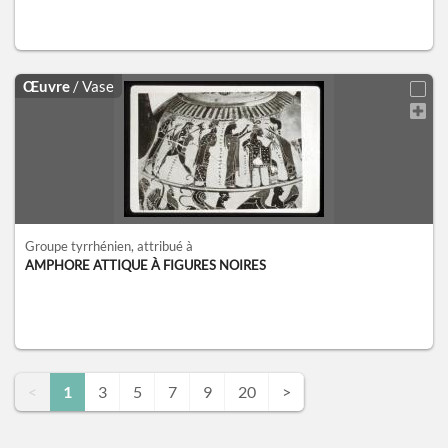
Œuvre
/ Vase
Groupe tyrrhénien
, attribué à
AMPHORE ATTIQUE À FIGURES NOIRES
<
1
3
5
7
9
20
>