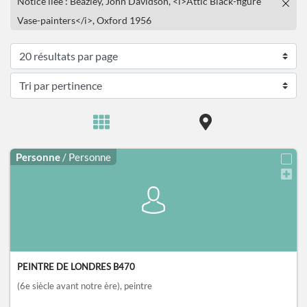
Notice liée : Beazley, John Davidson, <i>Attic Black-figure
Vase-painters</i>, Oxford 1956
Personne
/ Personne
PEINTRE DE LONDRES B470
(6e siècle avant notre ère)
, peintre