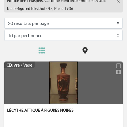
Notice liée : Haspels, Caroline Henriette Emilie, <i>Attic
black-figured lekythoi</i>, Paris 1936
Œuvre
/ Vase
LÉCYTHE ATTIQUE À FIGURES NOIRES