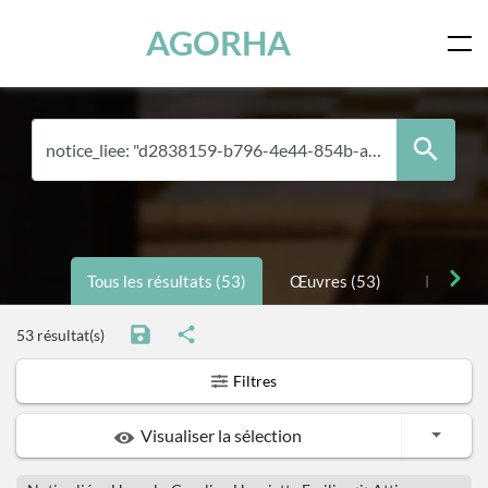
Panneau de gestion des cookies
Skip to main content
AGORHA
Tous les résultats (53)
Œuvres (53)
Personne
53 résultat(s)
Filtres
Toggle
Visualiser la sélection