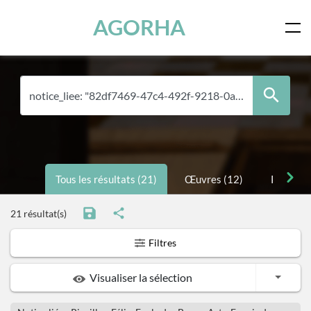
Panneau de gestion des cookies
Skip to main content
AGORHA
Tous les résultats (21)
Œuvres (12)
Personne
21 résultat(s)
Filtres
Toggle
Visualiser la sélection