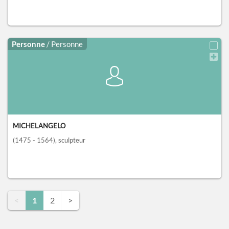
Personne
/ Personne
MICHELANGELO
(1475 - 1564)
, sculpteur
<
1
2
>