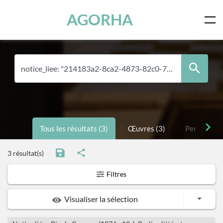
Panneau de gestion des cookies
Skip to main content
AGORHA
Tous les résultats (3)
Œuvres (3)
Personnes 
3 résultat(s)
Filtres
Toggle
Visualiser la sélection