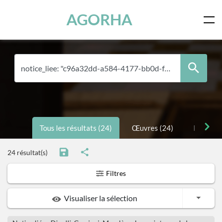
Panneau de gestion des cookies
Skip to main content
AGORHA
Tous les résultats (24)
Œuvres (24)
Personne
24 résultat(s)
Filtres
Toggle
Visualiser la sélection