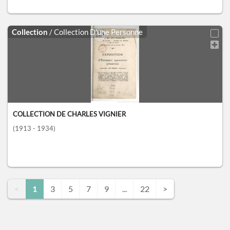
Collection
/ Collection D'une Personne
COLLECTION DE CHARLES VIGNIER
(1913 - 1934)
<
1
3
5
7
9
...
22
>