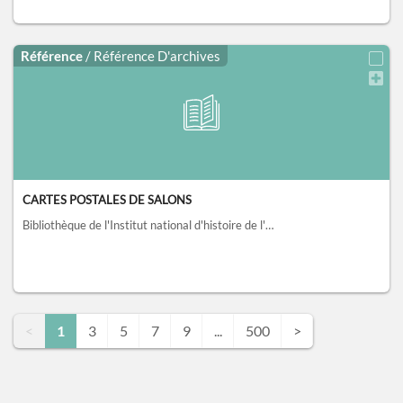
Référence
/ Référence D'archives
CARTES POSTALES DE SALONS
Bibliothèque de l'Institut national d'histoire de l'art, collections Jacques Doucet, Paris
<
1
3
5
7
9
...
500
>