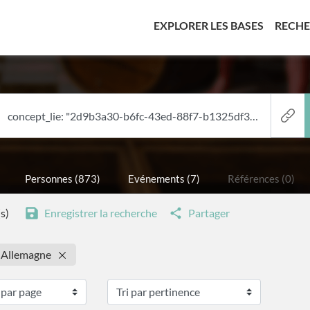
(CURREN
EXPLORER LES BASES
RECH
Personnes (873)
Evénements (7)
Références (0)
s)
Enregistrer la recherche
Partager
: Allemagne