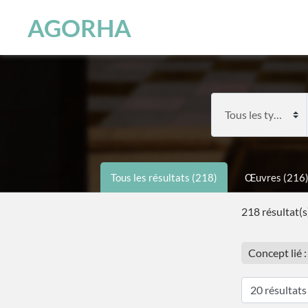
Panneau de gestion des cookies
Skip to main content
AGORHA
Tous les résultats (218)
Œuvres (216
218 résultat(s
Concept lié :