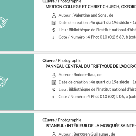
Œuvre
/ Photographie
MERTON COLLEGE ET CHRIST CHURCH, OXFOR
Auteur :
Valentine and Sons
, de
Date de création :
4e quart du 19e siècle - 1
Lieu :
Bibliothèque de l'Institut national d'histoire de l
Cote / Numéro :
4 Phot 010 (01) f. 69, b
(co
#
Œuvre
/ Photographie
PANNEAU CENTRAL DU TRIPTYQUE DE L'ADORATI
Auteur :
Boddez-Rau
, de
Date de création :
4e quart du 19e siècle - 1
Lieu :
Bibliothèque de l'Institut national d'histoire de l
Cote / Numéro :
4 Phot 010 (02) f. 06, a
(co
#
Œuvre
/ Photographie
ISTANBUL : INTÉRIEUR DE LA MOSQUÉE SAINTE
Auteur :
Berggren Guillaume
, de