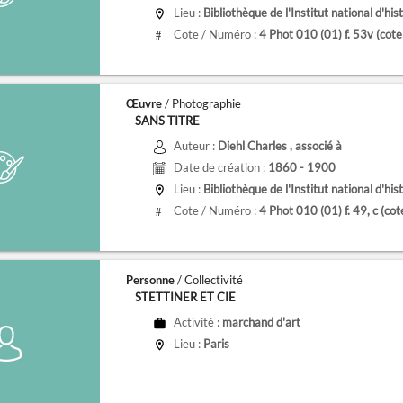
Lieu :
Bibliothèque de l'Institut national d'histoire de l
Cote / Numéro :
4 Phot 010 (01) f. 53v
(cot
#
Œuvre
/ Photographie
SANS TITRE
Auteur :
Diehl Charles
, associé à
Date de création :
1860 - 1900
Lieu :
Bibliothèque de l'Institut national d'histoire de l
Cote / Numéro :
4 Phot 010 (01) f. 49, c
(co
#
Personne
/ Collectivité
STETTINER ET CIE
Activité :
marchand d'art
Lieu :
Paris