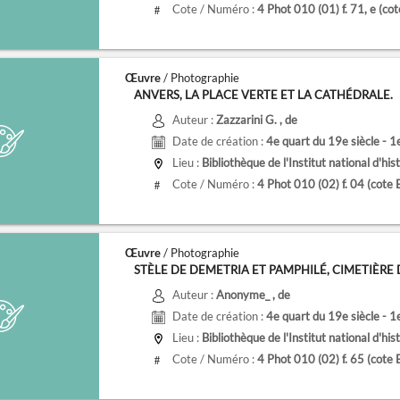
Cote / Numéro :
4 Phot 010 (01) f. 71, e
(co
#
Œuvre
/ Photographie
ANVERS, LA PLACE VERTE ET LA CATHÉDRALE.
Auteur :
Zazzarini G.
, de
Date de création :
4e quart du 19e siècle - 1
Lieu :
Bibliothèque de l'Institut national d'histoire de l
Cote / Numéro :
4 Phot 010 (02) f. 04
(cote
#
Œuvre
/ Photographie
STÈLE DE DEMETRIA ET PAMPHILÉ, CIMETIÈRE DU
Auteur :
Anonyme_
, de
Date de création :
4e quart du 19e siècle - 1
Lieu :
Bibliothèque de l'Institut national d'histoire de l
Cote / Numéro :
4 Phot 010 (02) f. 65
(cote
#