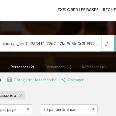
(CURREN
EXPLORER LES BASES
RECH
)
Personnes (2)
Evénements (0)
Références (0)
)
Enregistrer la recherche
Partager
 associé à