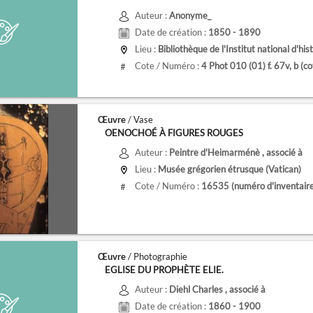
Auteur :
Anonyme_
Date de création :
1850 - 1890
Lieu :
Bibliothèque de l'Institut national d'histoire de l
Cote / Numéro :
4 Phot 010 (01) f. 67v, b
(c
#
Œuvre
/ Vase
OENOCHOÉ À FIGURES ROUGES
Auteur :
Peintre d'Heimarménè
, associé à
Lieu :
Musée grégorien étrusque (Vatican)
Cote / Numéro :
16535
(numéro d'inventair
#
Œuvre
/ Photographie
EGLISE DU PROPHÈTE ELIE.
Auteur :
Diehl Charles
, associé à
Date de création :
1860 - 1900