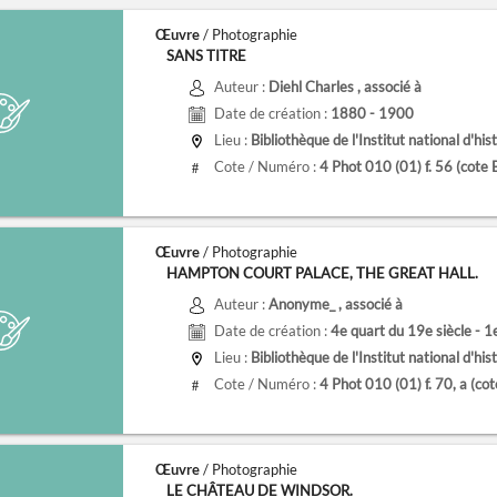
Œuvre
/ Photographie
SANS TITRE
Auteur :
Diehl Charles
, associé à
Date de création :
1880 - 1900
Lieu :
Bibliothèque de l'Institut national d'histoire de l
Cote / Numéro :
4 Phot 010 (01) f. 56
(cote
#
Œuvre
/ Photographie
HAMPTON COURT PALACE, THE GREAT HALL.
Auteur :
Anonyme_
, associé à
Date de création :
4e quart du 19e siècle - 1
Lieu :
Bibliothèque de l'Institut national d'histoire de l
Cote / Numéro :
4 Phot 010 (01) f. 70, a
(co
#
Œuvre
/ Photographie
LE CHÂTEAU DE WINDSOR.