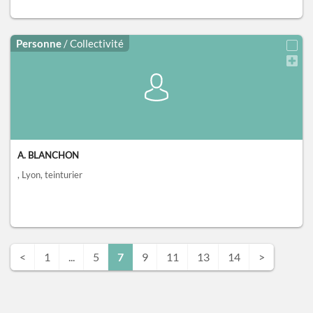
Personne
/ Collectivité
A. BLANCHON
, Lyon
, teinturier
<
1
...
5
7
9
11
13
14
>