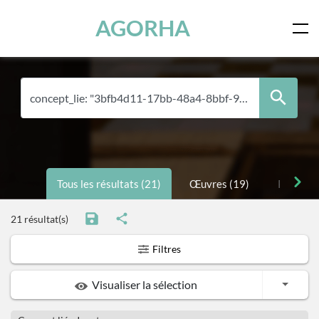
Panneau de gestion des cookies
Skip to main content
AGORHA
Tous les résultats (21)
Œuvres (19)
Personne
21 résultat(s)
Filtres
Toggle
Visualiser la sélection