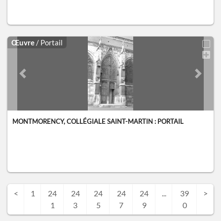
Œuvre
/ Portail
Previous slide
Next sl
MONTMORENCY, COLLÉGIALE SAINT-MARTIN : PORTAIL
<
1
24
24
24
24
24
...
39
>
1
3
5
7
9
0