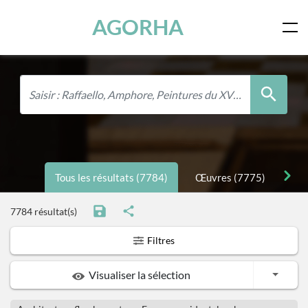
Panneau de gestion des cookies
Skip to main content
AGORHA
Tous les résultats (7784)
Œuvres (7775)
Per
7784 résultat(s)
Filtres
Toggle
Visualiser la sélection