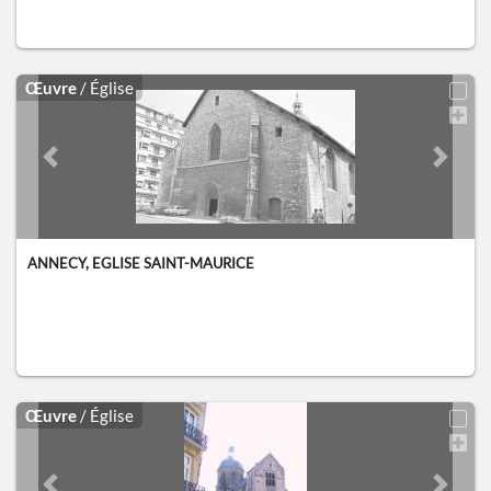
Œuvre
/ Église
Previous slide
Next sl
ANNECY, EGLISE SAINT-MAURICE
Œuvre
/ Église