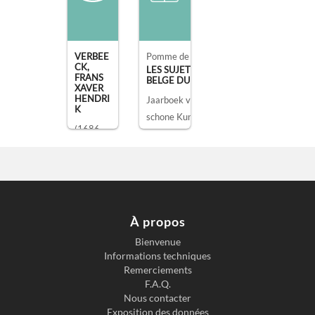
VERBEE
Pomme de Mirimonde, Albert.
CK,
LES SUJETS DE MUSIQUE DANS LA PE
FRANS
BELGE DU XV [...]
XAVER
HENDRI
Jaarboek van het Koninklijk Museum voo
K
schone Kunsten.
1967
(1686 -
1755)
À propos
Bienvenue
Informations techniques
Remerciements
F.A.Q.
Nous contacter
Exposition des données